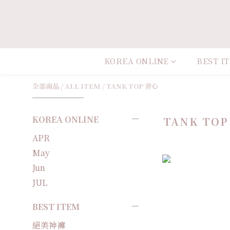
KOREA ONLINE
BEST I
全部商品
/
ALL ITEM
/
TANK TOP 背心
KOREA ONLINE
TANK TOP
APR
May
Jun
JUL
BEST ITEM
絕美神褲