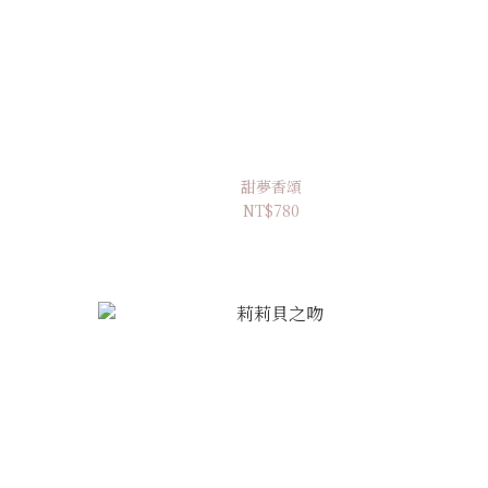
甜夢香頌
NT$780