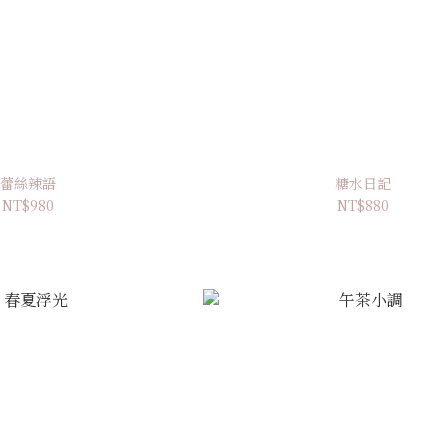
蕾絲辣語
糖水日記
NT$980
NT$880