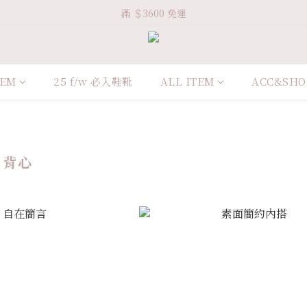
Welcome VHS.co
滿 ＄3600 免運
Welcome VHS.co
TEM
25 f/w 必入鞋靴
ALL ITEM
ACC&SHO
 背心