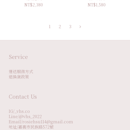
NT$2,380
NT$1,580
1
2
3
Service
運送服務方式
退換貨政策
Contact Us
IG/_vhs.co
Line/@vhs_2022
Email/rosiehsu114@gmail.com
地址/嘉義市民族路572號