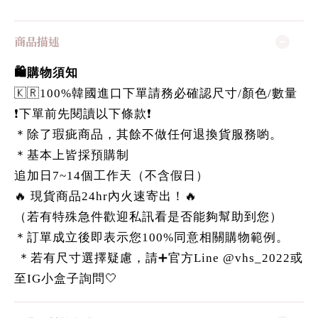
商品描述
🛍️購物須知
🇰🇷100%韓國進口下單請務必確認尺寸/顏色/數量
❗️下單前先閱讀以下條款❗️
＊除了瑕疵商品，其餘不做任何退換貨服務喲。
＊基本上皆採預購制
追加日7~14個工作天（不含假日）
🔥 現貨商品24hr內火速寄出！🔥
（若有特殊急件歡迎私訊看是否能夠幫助到您）
＊訂單成立後即表示您100%同意相關購物範例。
＊若有尺寸選擇疑慮，請➕官方Line @vhs_2022或
至IG小盒子詢問🤍