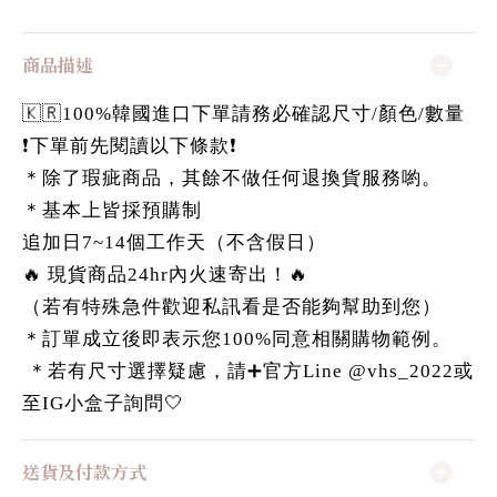
商品描述
🇰🇷100%韓國進口下單請務必確認尺寸/顏色/數量
❗️下單前先閱讀以下條款❗️
＊除了瑕疵商品，其餘不做任何退換貨服務喲。
＊基本上皆採預購制
追加日7~14個工作天（不含假日）
🔥 現貨商品24hr內火速寄出！🔥
（若有特殊急件歡迎私訊看是否能夠幫助到您）
＊訂單成立後即表示您100%同意相關購物範例。
＊若有尺寸選擇疑慮，請➕官方Line @vhs_2022或
至IG小盒子詢問🤍
送貨及付款方式