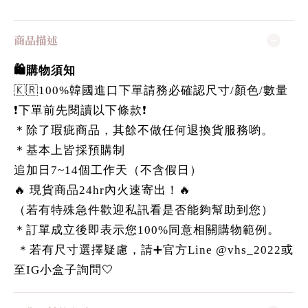
商品描述
🛍️購物須知
🇰🇷100%韓國進口下單請務必確認尺寸/顏色/數量
❗️下單前先閱讀以下條款❗️
＊除了瑕疵商品，其餘不做任何退換貨服務喲。
＊基本上皆採預購制
追加日7~14個工作天（不含假日）
🔥 現貨商品24hr內火速寄出！🔥
（若有特殊急件歡迎私訊看是否能夠幫助到您）
＊訂單成立後即表示您100%同意相關購物範例。
＊若有尺寸選擇疑慮，請➕官方Line @vhs_2022或
至IG小盒子詢問🤍