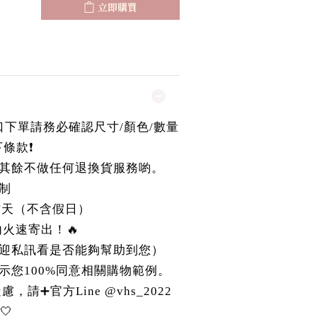
立即購買
國進口下單請務必確認尺寸/顏色/數量
條款❗️
其餘不做任何退換貨服務喲。
制
作天（不含假日）
r內火速寄出！🔥
迎私訊看是否能夠幫助到您）
示您100%同意相關購物範例。
請➕官方Line @vhs_2022
🤍