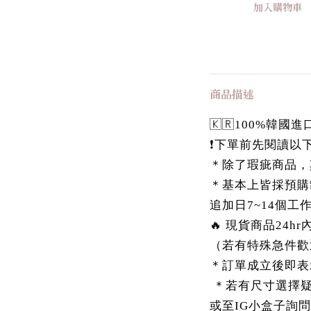
加入購物車
商品描述
🇰🇷100%韓
❗️下單前先閱讀以下
＊除了瑕疵商品，
＊基本上皆採預購
追加日7~14個工
🔥 現貨商品24h
（若有特殊急件歡
＊訂單成立後即表
＊若有尺寸選擇疑慮，
或至IG小盒子詢問