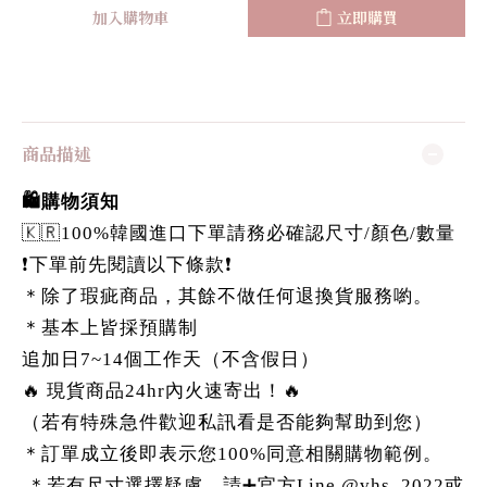
加入購物車
立即購買
商品描述
🛍️購物須知
🇰🇷100%韓國進口下單請務必確認尺寸/顏色/數量
❗️下單前先閱讀以下條款❗️
＊除了瑕疵商品，其餘不做任何退換貨服務喲。
＊基本上皆採預購制
追加日7~14個工作天（不含假日）
🔥 現貨商品24hr內火速寄出！🔥
（若有特殊急件歡迎私訊看是否能夠幫助到您）
＊訂單成立後即表示您100%同意相關購物範例。
＊若有尺寸選擇疑慮，請➕官方Line @vhs_2022或