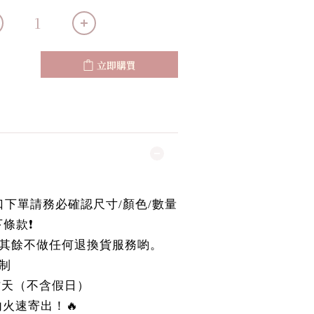
立即購買
國進口下單請務必確認尺寸/顏色/數量
條款❗️
其餘不做任何退換貨服務喲。
制
作天（不含假日）
r內火速寄出！🔥