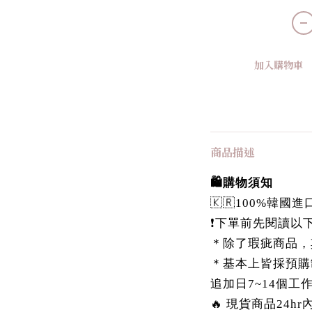
加入購物車
商品描述
🛍️購物須知
🇰🇷100%韓
❗️下單前先閱讀以下
＊除了瑕疵商品，
＊基本上皆採預購
追加日7~14個工
🔥 現貨商品24h