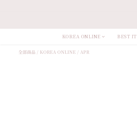
KOREA ONLINE
BEST I
全部商品
/
KOREA ONLINE
/
APR