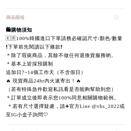
商品描述
🛍️購物須知
🇰🇷100%韓國進口下單請務必確認尺寸/顏色/數量
❗️下單前先閱讀以下條款❗️
＊除了瑕疵商品，其餘不做任何退換貨服務喲。
＊基本上皆採預購制
追加日7~14個工作天（不含假日）
🔥 現貨商品24hr內火速寄出！🔥
（若有特殊急件歡迎私訊看是否能夠幫助到您）
＊訂單成立後即表示您100%同意相關購物範例。
＊若有尺寸選擇疑慮，請➕官方Line @vhs_2022或
至IG小盒子詢問🤍