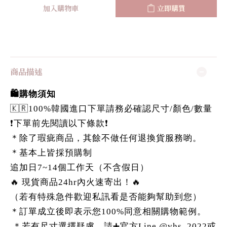
加入購物車
立即購買
商品描述
🛍️購物須知
🇰🇷100%韓國進口下單請務必確認尺寸/顏色/數量
❗️下單前先閱讀以下條款❗️
＊除了瑕疵商品，其餘不做任何退換貨服務喲。
＊基本上皆採預購制
追加日7~14個工作天（不含假日）
🔥 現貨商品24hr內火速寄出！🔥
（若有特殊急件歡迎私訊看是否能夠幫助到您）
＊訂單成立後即表示您100%同意相關購物範例。
＊若有尺寸選擇疑慮，請➕官方Line @vhs_2022或