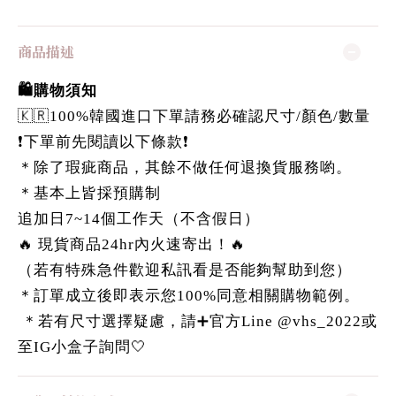
商品描述
🛍️購物須知
🇰🇷100%韓國進口下單請務必確認尺寸/顏色/數量
❗️下單前先閱讀以下條款❗️
＊除了瑕疵商品，其餘不做任何退換貨服務喲。
＊基本上皆採預購制
追加日7~14個工作天（不含假日）
🔥 現貨商品24hr內火速寄出！🔥
（若有特殊急件歡迎私訊看是否能夠幫助到您）
＊訂單成立後即表示您100%同意相關購物範例。
＊若有尺寸選擇疑慮，請➕官方Line @vhs_2022或
至IG小盒子詢問🤍