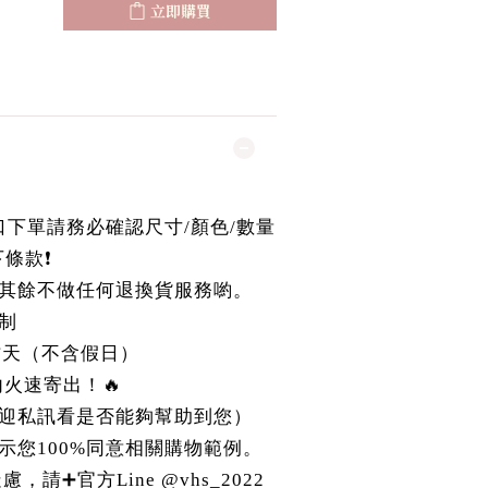
立即購買
國進口下單請務必確認尺寸/顏色/數量
條款❗️
其餘不做任何退換貨服務喲。
制
作天（不含假日）
r內火速寄出！🔥
迎私訊看是否能夠幫助到您）
示您100%同意相關購物範例。
請➕官方Line @vhs_2022