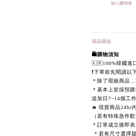
加入購物車
商品描述
🛍️購物須知
🇰🇷100%韓
❗️下單前先閱讀以下
＊除了瑕疵商品，
＊基本上皆採預購
追加日7~14個工
🔥 現貨商品24h
（若有特殊急件歡
＊訂單成立後即表
＊若有尺寸選擇疑慮，