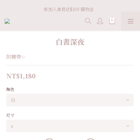
Welcome VHS.co
新加入會員送$100 購物金  
滿 ＄3600 免運
Welcome VHS.co
白晝深夜
附腰帶✨
NT$1,180
顏色
尺寸