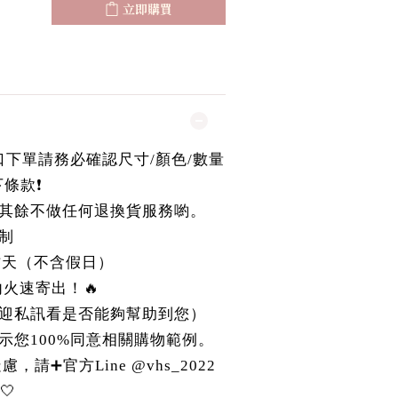
立即購買
國進口下單請務必確認尺寸/顏色/數量
條款❗️
其餘不做任何退換貨服務喲。
制
作天（不含假日）
r內火速寄出！🔥
迎私訊看是否能夠幫助到您）
示您100%同意相關購物範例。
請➕官方Line @vhs_2022
🤍