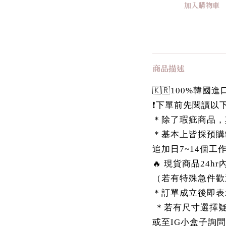
加入購物車
商品描述
🇰🇷100%韓
❗️下單前先閱讀以下
＊除了瑕疵商品，
＊基本上皆採預購
追加日7~14個工
🔥 現貨商品24h
（若有特殊急件歡
＊訂單成立後即表
＊若有尺寸選擇疑慮，
或至IG小盒子詢問