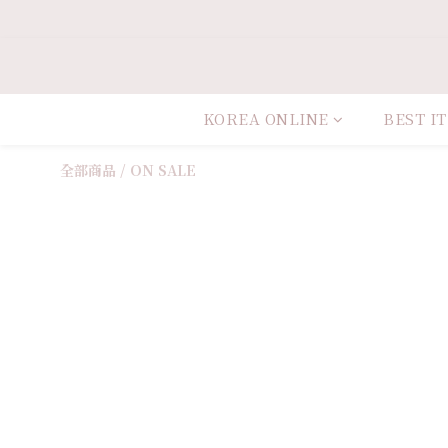
KOREA ONLINE
BEST I
全部商品
/
ON SALE