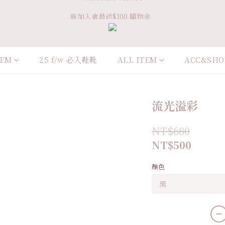
Welcome VHS.co
新加入會員送$100 購物金  
滿 ＄3600 免運
Welcome VHS.co
TEM
25 f/w 必入鞋靴
ALL ITEM
ACC&SHO
流光溢彩
NT$680
NT$500
顏色