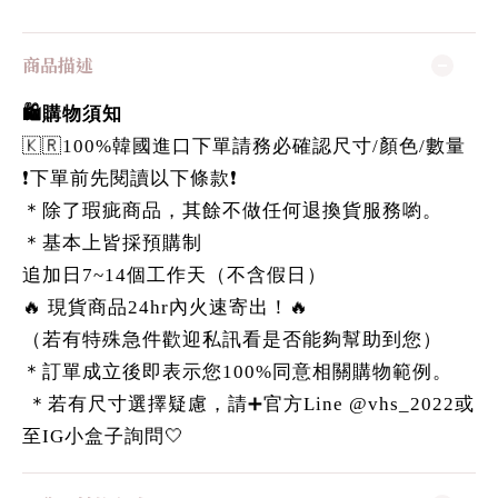
商品描述
🛍️購物須知
🇰🇷100%韓國進口下單請務必確認尺寸/顏色/數量
❗️下單前先閱讀以下條款❗️
＊除了瑕疵商品，其餘不做任何退換貨服務喲。
＊基本上皆採預購制
追加日7~14個工作天（不含假日）
🔥 現貨商品24hr內火速寄出！🔥
（若有特殊急件歡迎私訊看是否能夠幫助到您）
＊訂單成立後即表示您100%同意相關購物範例。
＊若有尺寸選擇疑慮，請➕官方Line @vhs_2022或
至IG小盒子詢問🤍