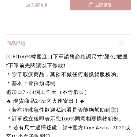
加入購物車
立即購買
商品描述
🇰🇷100%韓國進口下單請務必確認尺寸/顏色/數量
❗️下單前先閱讀以下條款❗️
＊除了瑕疵商品，其餘不做任何退換貨服務喲。
＊基本上皆採預購制
追加日7~14個工作天（不含假日）
🔥 現貨商品24hr內火速寄出！🔥
（若有特殊急件歡迎私訊看是否能夠幫助到您）
＊訂單成立後即表示您100%同意相關購物範例。
＊若有尺寸選擇疑慮，請➕官方Line @vhs_2022或
至IG小盒子詢問🤍