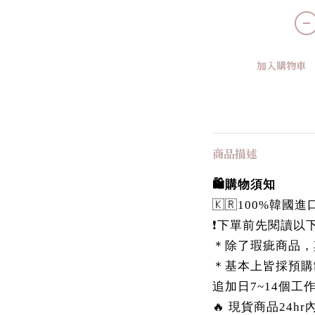
加入購物車
商品描述
🛍️購物須知
🇰🇷100%韓
❗️下單前先閱讀以下
＊除了瑕疵商品，
＊基本上皆採預購
追加日7~14個工
🔥 現貨商品24h