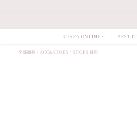
KOREA ONLINE
BEST I
全部商品
/
ACC&SHOES
/
SHOES 鞋靴