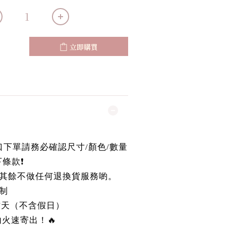
立即購買
國進口下單請務必確認尺寸/顏色/數量
條款❗️
其餘不做任何退換貨服務喲。
制
作天（不含假日）
r內火速寄出！🔥