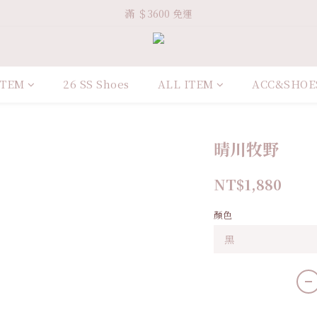
Welcome VHS.co
滿 ＄3600 免運
Welcome VHS.co
ITEM
26 SS Shoes
ALL ITEM
ACC&SHOE
晴川牧野
NT$1,880
顏色