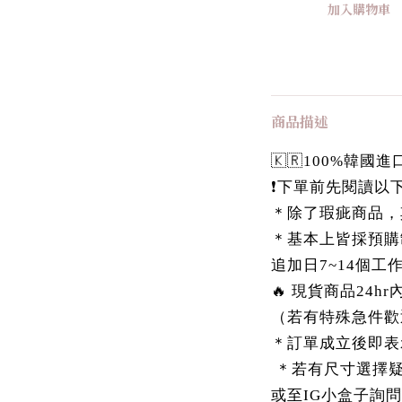
加入購物車
商品描述
🇰🇷100%韓
❗️下單前先閱讀以下
＊除了瑕疵商品，
＊基本上皆採預購
追加日7~14個工
🔥 現貨商品24h
（若有特殊急件歡
＊訂單成立後即表
＊若有尺寸選擇疑慮，
或至IG小盒子詢問