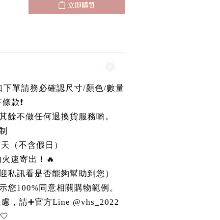
立即購買
國進口下單請務必確認尺寸/顏色/數量
條款❗️
其餘不做任何退換貨服務喲。
制
作天（不含假日）
r內火速寄出！🔥
迎私訊看是否能夠幫助到您）
示您100%同意相關購物範例。
請➕官方Line @vhs_2022
🤍