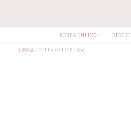
KOREA ONLINE
BEST I
全部商品
/
KOREA ONLINE
/
May