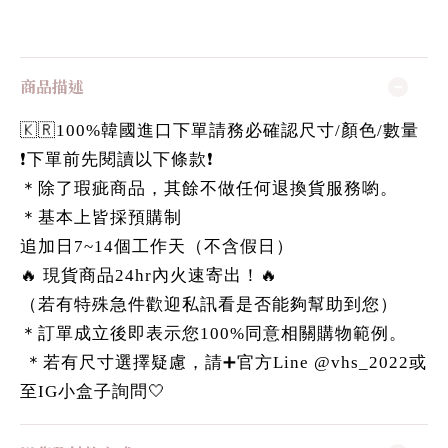
商品描述
🇰🇷100%韓國進口下單請務必確認尺寸/顏色/數量
❗️下單前先閱讀以下條款❗️
＊除了瑕疵商品，其餘不做任何退換貨服務喲。
＊基本上皆採預購制
追加日7~14個工作天（不含假日）
🔥 現貨商品24hr內火速寄出！🔥
（若有特殊急件歡迎私訊看是否能夠幫助到您）
＊訂單成立後即表示您100%同意相關購物範例。
＊若有尺寸選擇疑慮，請➕官方Line @vhs_2022或
至IG小盒子詢問🤍