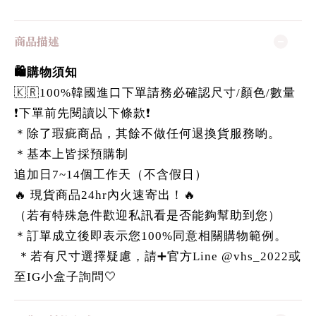
商品描述
🛍️購物須知
🇰🇷100%韓國進口下單請務必確認尺寸/顏色/數量
❗️下單前先閱讀以下條款❗️
＊除了瑕疵商品，其餘不做任何退換貨服務喲。
＊基本上皆採預購制
追加日7~14個工作天（不含假日）
🔥 現貨商品24hr內火速寄出！🔥
（若有特殊急件歡迎私訊看是否能夠幫助到您）
＊訂單成立後即表示您100%同意相關購物範例。
＊若有尺寸選擇疑慮，請➕官方Line @vhs_2022或
至IG小盒子詢問🤍