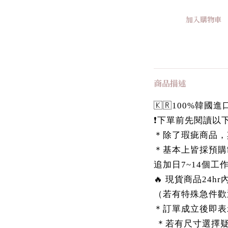
加入購物車
商品描述
🇰🇷100%韓
❗️下單前先閱讀以下
＊除了瑕疵商品，
＊基本上皆採預購
追加日7~14個工
🔥 現貨商品24h
（若有特殊急件歡
＊訂單成立後即表
＊若有尺寸選擇疑慮，