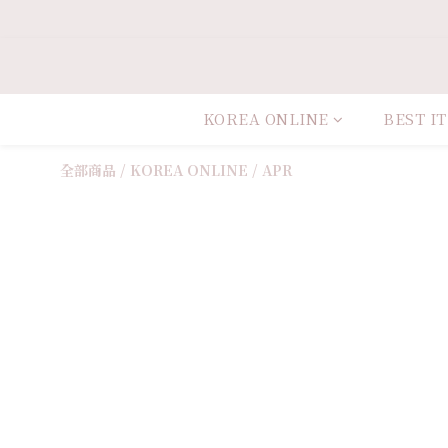
KOREA ONLINE
BEST I
全部商品
/
KOREA ONLINE
/
APR