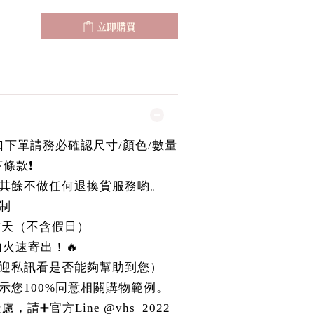
立即購買
國進口下單請務必確認尺寸/顏色/數量
條款❗️
其餘不做任何退換貨服務喲。
制
作天（不含假日）
r內火速寄出！🔥
迎私訊看是否能夠幫助到您）
示您100%同意相關購物範例。
請➕官方Line @vhs_2022