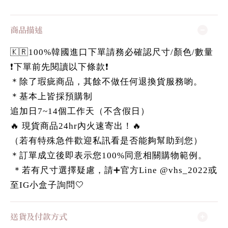
商品描述
🇰🇷100%韓國進口下單請務必確認尺寸/顏色/數量
❗️下單前先閱讀以下條款❗️
＊除了瑕疵商品，其餘不做任何退換貨服務喲。
＊基本上皆採預購制
追加日7~14個工作天（不含假日）
🔥 現貨商品24hr內火速寄出！🔥
（若有特殊急件歡迎私訊看是否能夠幫助到您）
＊訂單成立後即表示您100%同意相關購物範例。
＊若有尺寸選擇疑慮，請➕官方Line @vhs_2022或
至IG小盒子詢問🤍
送貨及付款方式