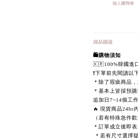
加入購物車
商品描述
🛍️購物須知
🇰🇷100%韓
❗️下單前先閱讀以下
＊除了瑕疵商品，
＊基本上皆採預購
追加日7~14個工
🔥 現貨商品24h
（若有特殊急件歡
＊訂單成立後即表
＊若有尺寸選擇疑慮，