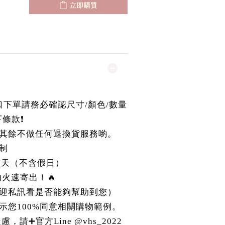
立即購買
國進口下單請務必確認尺寸/顏色/數量
條款❗️
其餘不做任何退換貨服務喲。
制
作天（不含假日）
r內火速寄出！🔥
迎私訊看是否能夠幫助到您）
示您100%同意相關購物範例。
請➕官方Line @vhs_2022