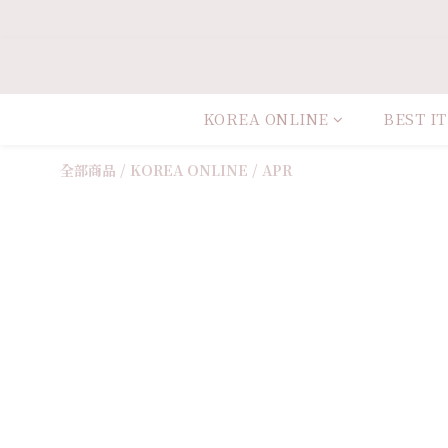
KOREA ONLINE
BEST I
全部商品
/
KOREA ONLINE
/
APR