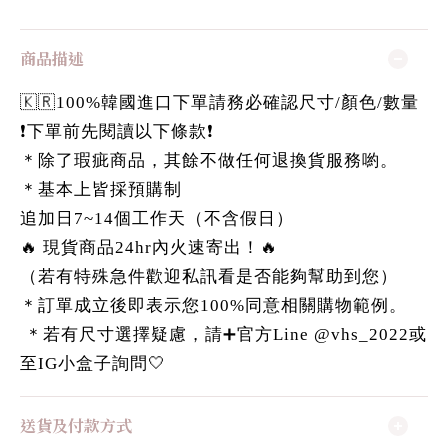
商品描述
🇰🇷100%韓國進口下單請務必確認尺寸/顏色/數量
❗️下單前先閱讀以下條款❗️
＊除了瑕疵商品，其餘不做任何退換貨服務喲。
＊基本上皆採預購制
追加日7~14個工作天（不含假日）
🔥 現貨商品24hr內火速寄出！🔥
（若有特殊急件歡迎私訊看是否能夠幫助到您）
＊訂單成立後即表示您100%同意相關購物範例。
＊若有尺寸選擇疑慮，請➕官方Line @vhs_2022或
至IG小盒子詢問🤍
送貨及付款方式