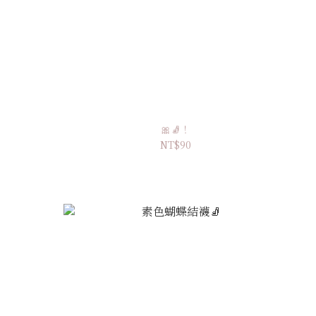
🎀🧦！
NT$90