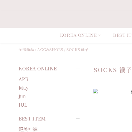
KOREA ONLINE
BEST I
全部商品
/
ACC&SHOES
/
SOCKS 襪子
KOREA ONLINE
SOCKS 襪
APR
May
Jun
JUL
BEST ITEM
絕美神褲