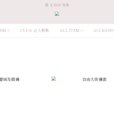
Welcome VHS.co
滿 ＄3600 免運
Welcome VHS.co
TEM
25 f/w 必入鞋靴
ALL ITEM
ACC&SHO
子