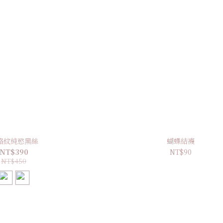
格紋純慾黑絲
蝴蝶結襪
NT$390
NT$90
NT$450