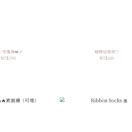
受傷襪❤️‍🩹
蝴蝶結堆堆💘
NT$290
NT$180