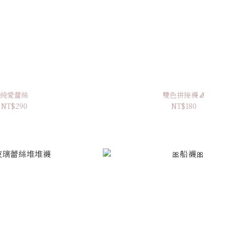
純愛蕾絲
雙色拼接襪🧦
NT$290
NT$180