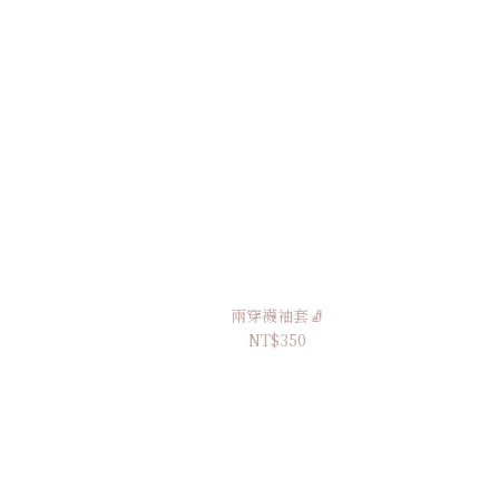
兩穿襪袖套🧦
NT$350