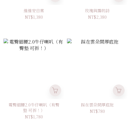
維維安日常
玫瑰與霧的詩
NT$1,380
NT$2,380
電臀細腰2.0牛仔喇叭（有臀
踩在雲朵間厚底拖
墊 可拆！）
NT$780
NT$1,780